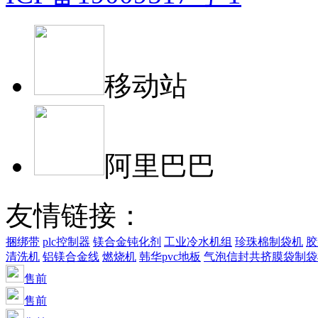
移动站
阿里巴巴
友情链接：
捆绑带
plc控制器
镁合金钝化剂
工业冷水机组
珍珠棉制袋机
胶
清洗机
铝镁合金线
燃烧机
韩华pvc地板
气泡信封共挤膜袋制袋
售前
售前