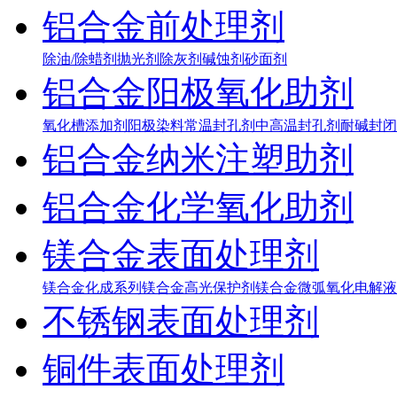
铝合金前处理剂
除油/除蜡剂
抛光剂
除灰剂
碱蚀剂
砂面剂
铝合金阳极氧化助剂
氧化槽添加剂
阳极染料
常温封孔剂
中高温封孔剂
耐碱封闭
铝合金纳米注塑助剂
铝合金化学氧化助剂
镁合金表面处理剂
镁合金化成系列
镁合金高光保护剂
镁合金微弧氧化电解液
不锈钢表面处理剂
铜件表面处理剂