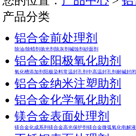
您的位置：
产品中心
>
铝
产品分类
铝合金前处理剂
除油/除蜡剂
抛光剂
除灰剂
碱蚀剂
砂面剂
铝合金阳极氧化助剂
氧化槽添加剂
阳极染料
常温封孔剂
中高温封孔剂
耐碱封闭
铝合金纳米注塑助剂
铝合金化学氧化助剂
镁合金表面处理剂
镁合金化成系列
镁合金高光保护剂
镁合金微弧氧化电解液