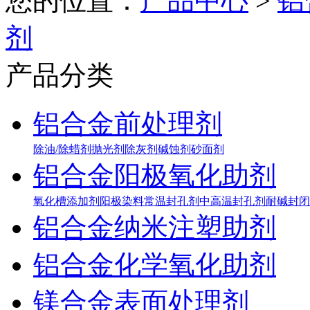
您的位置：
产品中心
>
铝
剂
产品分类
铝合金前处理剂
除油/除蜡剂
抛光剂
除灰剂
碱蚀剂
砂面剂
铝合金阳极氧化助剂
氧化槽添加剂
阳极染料
常温封孔剂
中高温封孔剂
耐碱封闭
铝合金纳米注塑助剂
铝合金化学氧化助剂
镁合金表面处理剂