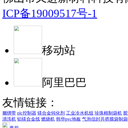
ICP备19009517号-1
移动站
阿里巴巴
友情链接：
捆绑带
plc控制器
镁合金钝化剂
工业冷水机组
珍珠棉制袋机
胶
清洗机
铝镁合金线
燃烧机
韩华pvc地板
气泡信封共挤膜袋制袋
售前