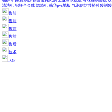
捆绑带
plc控制器
镁合金钝化剂
工业冷水机组
珍珠棉制袋机
胶
清洗机
铝镁合金线
燃烧机
韩华pvc地板
气泡信封共挤膜袋制袋
售前
售前
售前
售前
售后
技术
TOP