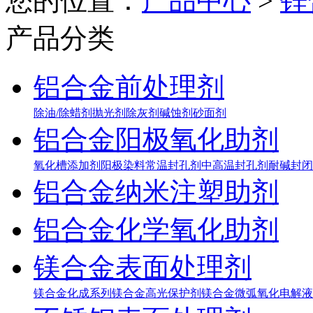
您的位置：
产品中心
>
锌
产品分类
铝合金前处理剂
除油/除蜡剂
抛光剂
除灰剂
碱蚀剂
砂面剂
铝合金阳极氧化助剂
氧化槽添加剂
阳极染料
常温封孔剂
中高温封孔剂
耐碱封闭
铝合金纳米注塑助剂
铝合金化学氧化助剂
镁合金表面处理剂
镁合金化成系列
镁合金高光保护剂
镁合金微弧氧化电解液