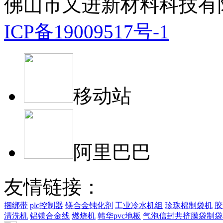
佛山市又进新材料科技有
ICP备19009517号-1
移动站
阿里巴巴
友情链接：
捆绑带
plc控制器
镁合金钝化剂
工业冷水机组
珍珠棉制袋机
胶
清洗机
铝镁合金线
燃烧机
韩华pvc地板
气泡信封共挤膜袋制袋