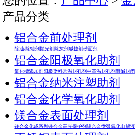
您的位置：
产品中心
>
金
产品分类
铝合金前处理剂
除油/除蜡剂
抛光剂
除灰剂
碱蚀剂
砂面剂
铝合金阳极氧化助剂
氧化槽添加剂
阳极染料
常温封孔剂
中高温封孔剂
耐碱封闭
铝合金纳米注塑助剂
铝合金化学氧化助剂
镁合金表面处理剂
镁合金化成系列
镁合金高光保护剂
镁合金微弧氧化电解液