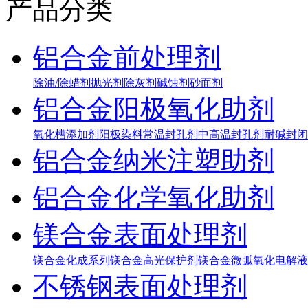
产品分类
铝合金前处理剂
除油/除蜡剂
抛光剂
除灰剂
碱蚀剂
砂面剂
铝合金阳极氧化助剂
氧化槽添加剂
阳极染料
常温封孔剂
中高温封孔剂
耐碱封闭
铝合金纳米注塑助剂
铝合金化学氧化助剂
镁合金表面处理剂
镁合金化成系列
镁合金高光保护剂
镁合金微弧氧化电解液
不锈钢表面处理剂