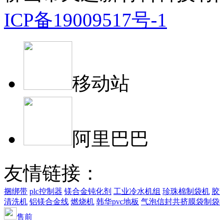
ICP备19009517号-1
移动站
阿里巴巴
友情链接：
捆绑带
plc控制器
镁合金钝化剂
工业冷水机组
珍珠棉制袋机
胶
清洗机
铝镁合金线
燃烧机
韩华pvc地板
气泡信封共挤膜袋制袋
售前