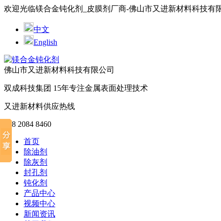
欢迎光临镁合金钝化剂_皮膜剂厂商-佛山市又进新材料科技有
中文
English
佛山市又进新材料科技有限公司
双成科技集团
15年
专注金属表面处理技术
又进新材料供应热线
188 2084 8460
首页
除油剂
除灰剂
封孔剂
钝化剂
产品中心
视频中心
新闻资讯