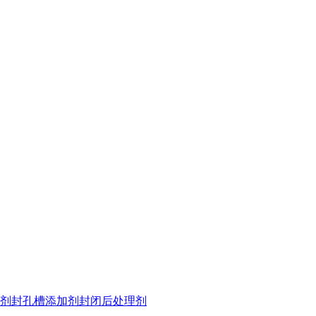
剂
封孔槽添加剂
封闭后处理剂