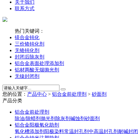
关于我们
联系方式
热门关键词：
镁合金钝化
三价铬钝化剂
无铬钝化剂
封闭后除灰剂
铝合金表面处理添加剂
铝材两酸无烟抛光剂
无镍封闭剂
您的位置：
产品中心
>
铝合金前处理剂
>
砂面剂
产品分类
铝合金前处理剂
除油/除蜡剂
抛光剂
除灰剂
碱蚀剂
砂面剂
铝合金阳极氧化助剂
氧化槽添加剂
阳极染料
常温封孔剂
中高温封孔剂
耐碱封闭
铝合金纳米注塑助剂