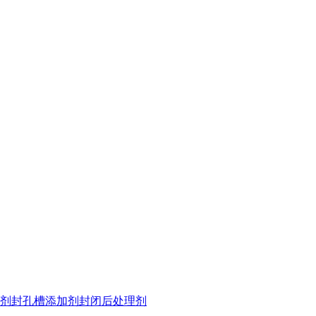
剂
封孔槽添加剂
封闭后处理剂