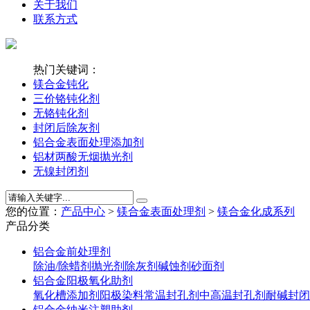
关于我们
联系方式
热门关键词：
镁合金钝化
三价铬钝化剂
无铬钝化剂
封闭后除灰剂
铝合金表面处理添加剂
铝材两酸无烟抛光剂
无镍封闭剂
您的位置：
产品中心
>
镁合金表面处理剂
>
镁合金化成系列
产品分类
铝合金前处理剂
除油/除蜡剂
抛光剂
除灰剂
碱蚀剂
砂面剂
铝合金阳极氧化助剂
氧化槽添加剂
阳极染料
常温封孔剂
中高温封孔剂
耐碱封闭
铝合金纳米注塑助剂