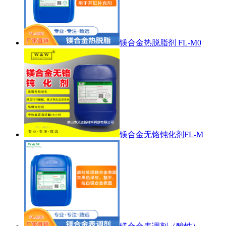
镁合金热脱脂剂 FL-M0
镁合金无铬钝化剂FL-M