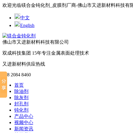
欢迎光临镁合金钝化剂_皮膜剂厂商-佛山市又进新材料科技有
中文
English
佛山市又进新材料科技有限公司
双成科技集团
15年
专注金属表面处理技术
又进新材料供应热线
188 2084 8460
首页
除油剂
除灰剂
封孔剂
钝化剂
产品中心
视频中心
新闻资讯