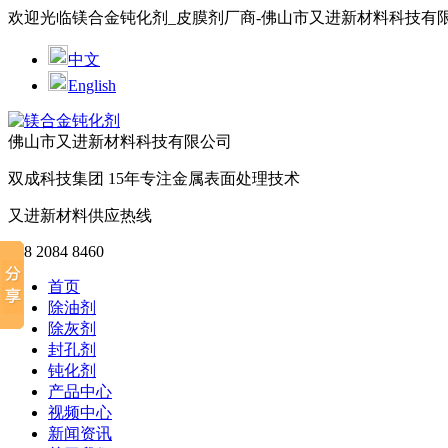
欢迎光临镁合金钝化剂_皮膜剂厂商-佛山市又进新材料科技有
中文
English
佛山市又进新材料科技有限公司
双成科技集团
15年
专注金属表面处理技术
又进新材料供应热线
188 2084 8460
首页
除油剂
除灰剂
封孔剂
钝化剂
产品中心
视频中心
新闻资讯