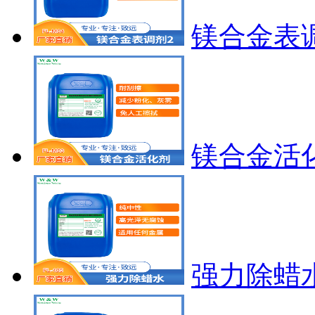
镁合金表调
镁合金活化剂
强力除蜡水F